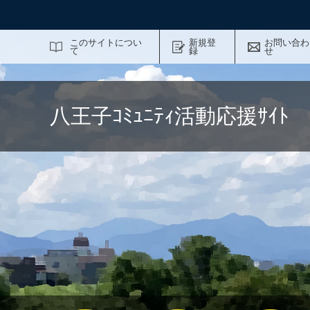
サイト内検索
このサイトについ
新規登
お問い合わ
て
録
せ
八王子ｺﾐｭﾆﾃｨ活動応援ｻｲ