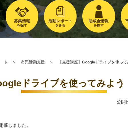
募集情報
活動レポート
助成金情報
を探す
をみる
を探す
ート
＞
市民活動支援
＞
【支援講座】Googleドライブを使ってみ
ogleドライブを使ってみよう 20
公開日
開催しました。