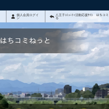
個人会員ログイ
八王子ｺﾐｭﾆﾃｨ活動応援ｻｲﾄ はちコ
ン
る
ﾄ はちコミねっと