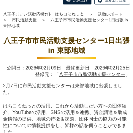
読み上げ
読み上げ設定
八王子ｺﾐｭﾆﾃｨ活動応援ｻｲﾄ はちコミねっと
＞
活動レポート
＞
市民活動支援
＞
八王子市市民活動支援センター1日出張 in
東部地域
八王子市市民活動支援センター1日出張
in 東部地域
公開日：2026年02月09日 最終更新日：2026年02月25日
登録元：「
八王子市市民活動支援センター
」
2月7日に市民活動支援センターは東部地域に出張しまし
た。
はちコミねっとの活用、これから活動したい方への団体紹
介、YouTubeの活用、SNSの活用＆連携、資金調達＆助成
金情報の提供、地域の特徴＆課題、団体同士の協力の可能
性についての情報提供をし、皆様の話を伺うことができま
した。