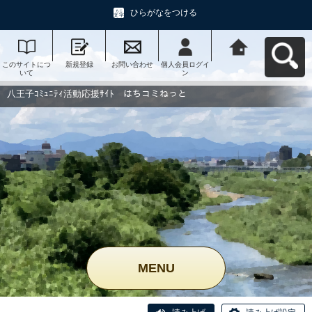
ひらがなをつける
このサイトにつ
新規登録
お問い合わせ
個人会員ログイ
八王子ｺﾐｭﾆﾃｨ活
いて
ン
動応援ｻｲﾄ はち
コミねっとへ戻
る
八王子ｺﾐｭﾆﾃｨ活動応援ｻｲﾄ はちコミねっと
MENU