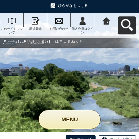
ひらがなをつける
このサイトにつ
新規登録
お問い合わせ
個人会員ログイ
八王子ｺﾐｭﾆﾃｨ活
いて
ン
動応援ｻｲﾄ はち
コミねっとへ戻
る
八王子ｺﾐｭﾆﾃｨ活動応援ｻｲﾄ はちコミねっと
MENU