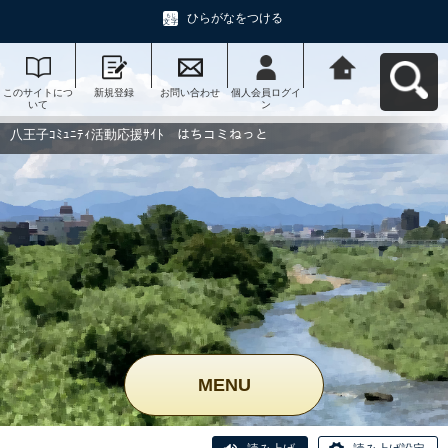
ひらがなをつける
このサイトにつ
新規登録
お問い合わせ
個人会員ログイ
八王子ｺﾐｭﾆﾃｨ活
いて
ン
動応援ｻｲﾄ はち
コミねっとへ戻
る
八王子ｺﾐｭﾆﾃｨ活動応援ｻｲﾄ はちコミねっと
MENU