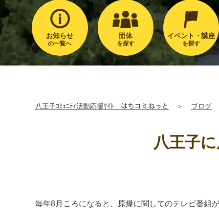
お知らせ
団体
イベント・講座
の一覧へ
を探す
を探す
八王子ｺﾐｭﾆﾃｨ活動応援ｻｲﾄ はちコミねっと
＞
ブログ
八王子に
毎年8月ころになると、原爆に関してのテレビ番組