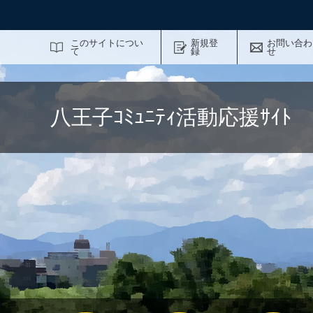
サイト内検索
このサイトについ
新規登
お問い合わ
て
録
せ
八王子ｺﾐｭﾆﾃｨ活動応援ｻｲ