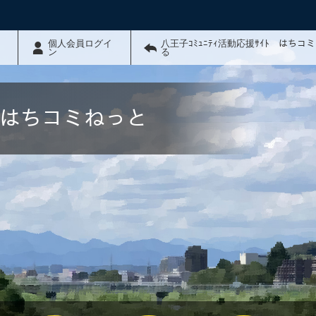
個人会員ログイ
八王子ｺﾐｭﾆﾃｨ活動応援ｻｲﾄ はちコ
ン
る
ﾄ はちコミねっと