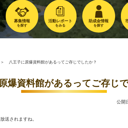
募集情報
活動レポート
助成金情報
を探す
をみる
を探す
＞
八王子に原爆資料館があるってご存じでしたか？
原爆資料館があるってご存じ
公開日
が放送されますね。