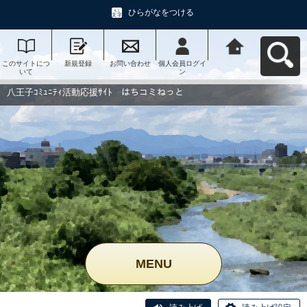
ひらがなをつける
このサイトにつ
新規登録
お問い合わせ
個人会員ログイ
八王子ｺﾐｭﾆﾃｨ活
いて
ン
動応援ｻｲﾄ はち
コミねっとへ戻
る
八王子ｺﾐｭﾆﾃｨ活動応援ｻｲﾄ はちコミねっと
MENU