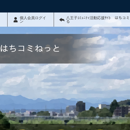
個人会員ログイ
八王子ｺﾐｭﾆﾃｨ活動応援ｻｲﾄ はちコ
ン
る
ﾄ はちコミねっと