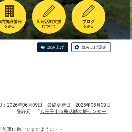
市内施設情報
広報活動支援
ブログ
をみる
について
をみる
読み上げ
読み上げ設定
：2026年06月09日 最終更新日：2026年06月09日
登録元：「
八王子市市民活動支援センター
」
て無事に過ごせますように・・・