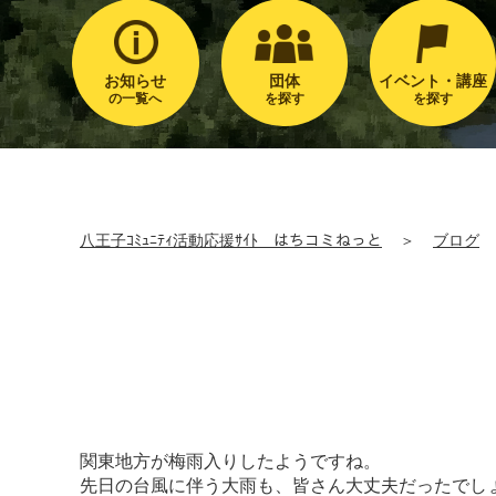
お知らせ
団体
イベント・講座
の一覧へ
を探す
を探す
八王子ｺﾐｭﾆﾃｨ活動応援ｻｲﾄ はちコミねっと
＞
ブログ
関東地方が梅雨入りしたようですね。
先日の台風に伴う大雨も、皆さん大丈夫だったでし