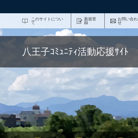
サイト内検索
このサイトについ
新規登
お問い合わ
て
録
せ
八王子ｺﾐｭﾆﾃｨ活動応援ｻｲ