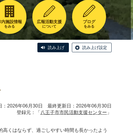
市内施設情報
広報活動支援
ブログ
をみる
について
をみる
読み上げ
読み上げ設定
報
：2026年06月30日 最終更新日：2026年06月30日
登録元：「
八王子市市民活動支援センター
」
的高くはならず、過ごしやすい時間も長かったよう