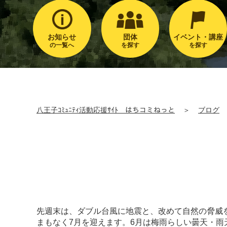
お知らせ
団体
イベント・講座
の一覧へ
を探す
を探す
八王子ｺﾐｭﾆﾃｨ活動応援ｻｲﾄ はちコミねっと
＞
ブログ
先週末は、ダブル台風に地震と、改めて自然の脅威
まもなく7月を迎えます。6月は梅雨らしい曇天・