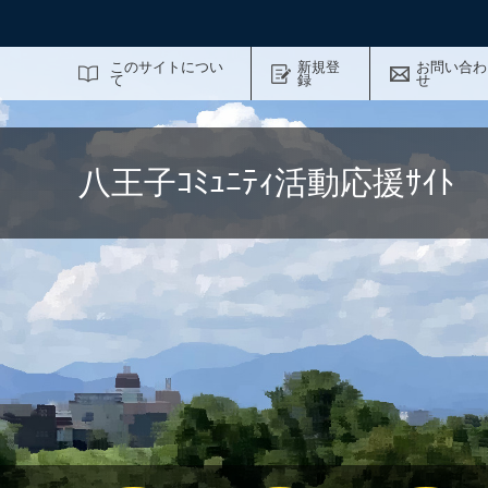
サイト内検索
このサイトについ
新規登
お問い合わ
て
録
せ
八王子ｺﾐｭﾆﾃｨ活動応援ｻｲ