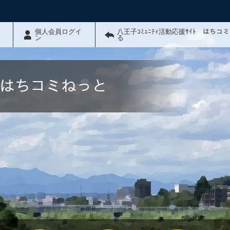
個人会員ログイ
八王子ｺﾐｭﾆﾃｨ活動応援ｻｲﾄ はちコ
ン
る
ﾄ はちコミねっと