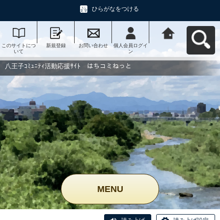
ひらがなをつける
このサイトにつ
新規登録
お問い合わせ
個人会員ログイ
八王子ｺﾐｭﾆﾃｨ活
いて
ン
動応援ｻｲﾄ はち
コミねっとへ戻
る
八王子ｺﾐｭﾆﾃｨ活動応援ｻｲﾄ はちコミねっと
MENU