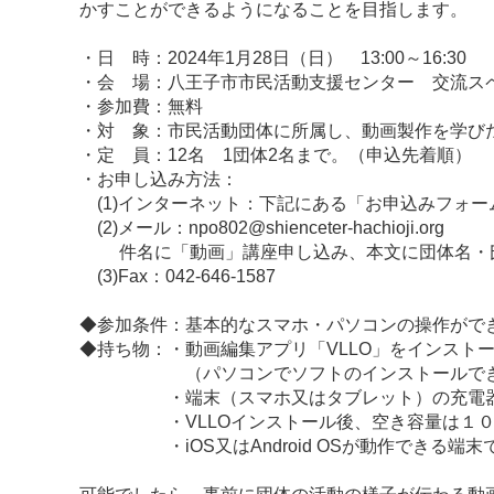
かすことができるようになることを目指します。
・日 時：2024年1月28日（日） 13:00～16:30
・会 場：八王子市市民活動支援センター 交流ス
・参加費：無料
・対 象：市民活動団体に所属し、動画製作を学び
・定 員：12名 1団体2名まで。（申込先着順）
・お申し込み方法：
(1)インターネット：下記にある「お申込みフォーム」
(2)メール：npo802@shienceter-hachioji.org
件名に「動画」講座申し込み、本文に団体名・氏
(3)Fax：042-646-1587
◆参加条件：基本的なスマホ・パソコンの操作がで
◆持ち物：・動画編集アプリ「VLLO」をインスト
（パソコンでソフトのインストールできま
・端末（スマホ又はタブレット）の充電
・VLLOインストール後、空き容量は１０G
・iOS又はAndroid OSが動作でき