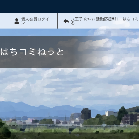
個人会員ログイ
八王子ｺﾐｭﾆﾃｨ活動応援ｻｲﾄ はちコ
ン
る
ﾄ はちコミねっと