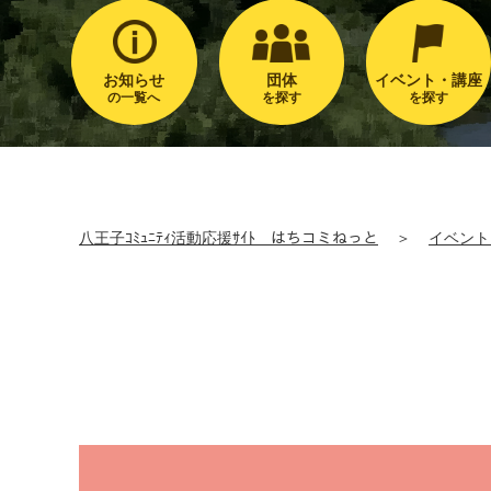
お知らせ
団体
イベント・講座
の一覧へ
を探す
を探す
八王子ｺﾐｭﾆﾃｨ活動応援ｻｲﾄ はちコミねっと
＞
イベント