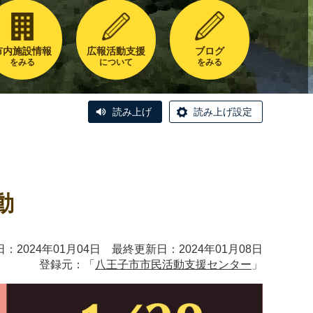
市内施設情報
広報活動支援
ブログ
をみる
について
をみる
読み上げ
読み上げ設定
動
：2024年01月04日 最終更新日：2024年01月08日
登録元：「
八王子市市民活動支援センター
」