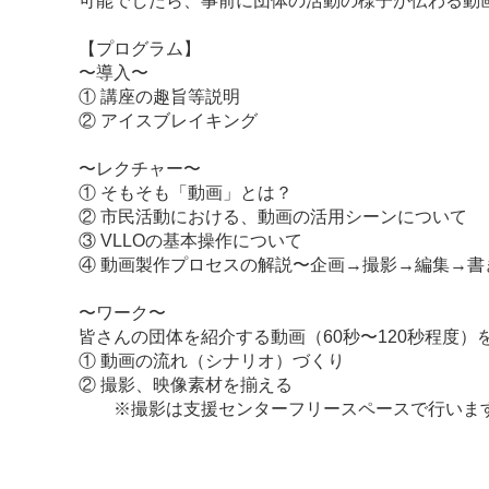
可能でしたら、事前に団体の活動の様子が伝わる動
【プログラム】
〜導入〜
① 講座の趣旨等説明
② アイスブレイキング
〜レクチャー〜
① そもそも「動画」とは？
② 市民活動における、動画の活用シーンについて
③ VLLOの基本操作について
④ 動画製作プロセスの解説〜企画→撮影→編集→書
〜ワーク〜
皆さんの団体を紹介する動画（60秒〜120秒程度
① 動画の流れ（シナリオ）づくり
② 撮影、映像素材を揃える
※撮影は支援センターフリースペースで行いま