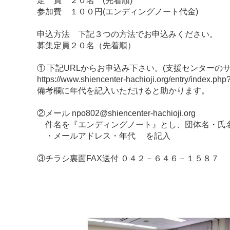
定 員 ２０名 (先着順)
参加費 １００円(エンディングノート代金)
申込方法 下記３つの方法でお申込みください。
募集定員２０名（先着順）
① 下記URLからお申込み下さい。(支援センターの
https://www.shiencenter-hachioji.org/entry/index.
備考欄に年代を記入いただけると助かります。
②メール npo802@shiencenter-hachioji.org
件名を『エンディングノート』とし、団体名・氏
・メールアドレス・年代 を記入
③チラシ裏面FAX送付 ０４２－６４６－１５８７