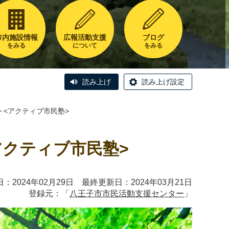
市内施設情報
広報活動支援
ブログ
をみる
について
をみる
読み上げ
読み上げ設定
ト<アクティブ市民塾>
アクティブ市民塾>
：2024年02月29日 最終更新日：2024年03月21日
登録元：「
八王子市市民活動支援センター
」