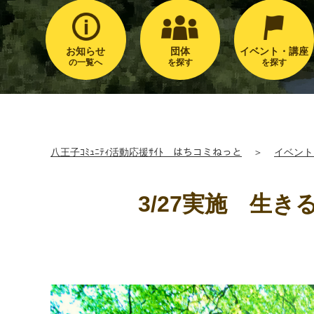
お知らせ
団体
イベント・講座
の一覧へ
を探す
を探す
八王子ｺﾐｭﾆﾃｨ活動応援ｻｲﾄ はちコミねっと
＞
イベント
3/27実施 生