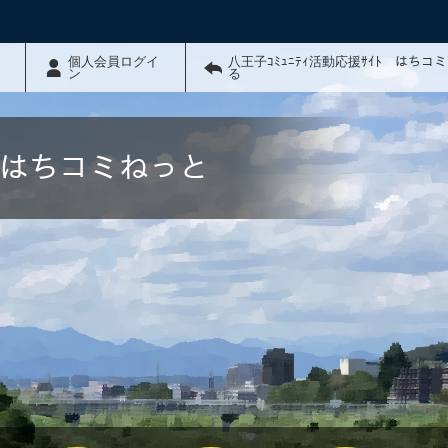
個人会員ログイ
八王子ｺﾐｭﾆﾃｨ活動応援ｻｲﾄ はちコ
ン
る
ﾄ はちコミねっと