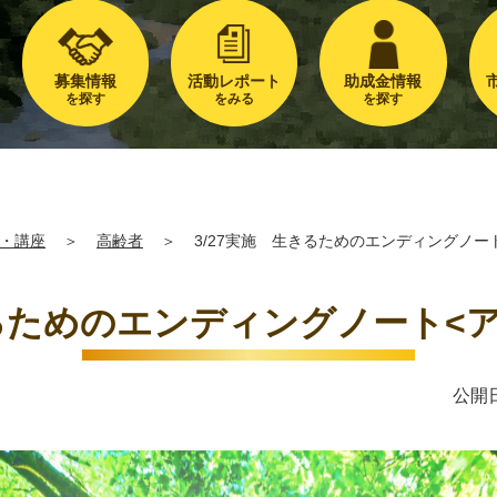
募集情報
活動レポート
助成金情報
を探す
をみる
を探す
・講座
＞
高齢者
＞
3/27実施 生きるためのエンディングノー
きるためのエンディングノート<
公開日