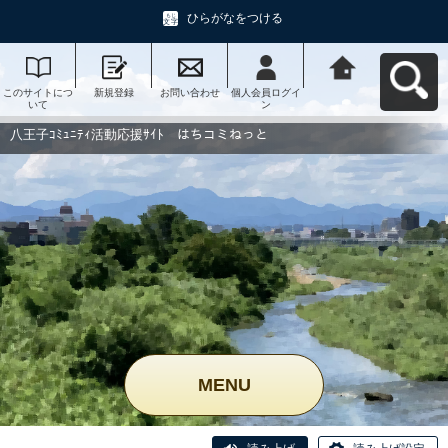
ひらがなをつける
このサイトにつ
新規登録
お問い合わせ
個人会員ログイ
八王子ｺﾐｭﾆﾃｨ活
いて
ン
動応援ｻｲﾄ はち
コミねっとへ戻
る
八王子ｺﾐｭﾆﾃｨ活動応援ｻｲﾄ はちコミねっと
MENU