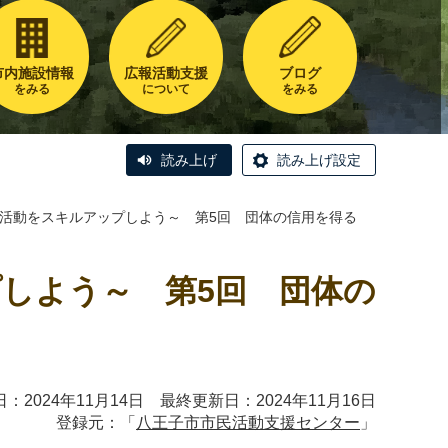
市内施設情報
広報活動支援
ブログ
をみる
について
をみる
読み上げ
読み上げ設定
4～活動をスキルアップしよう～ 第5回 団体の信用を得る
プしよう～ 第5回 団体の
：2024年11月14日 最終更新日：2024年11月16日
登録元：「
八王子市市民活動支援センター
」