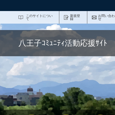
サイト内検索
このサイトについ
新規登
お問い合わ
て
録
せ
八王子ｺﾐｭﾆﾃｨ活動応援ｻｲ