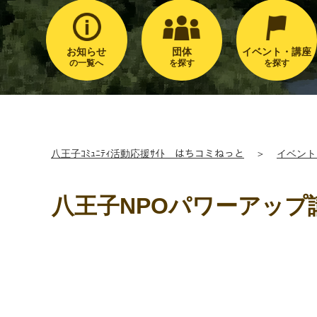
お知らせ
団体
イベント・講座
の一覧へ
を探す
を探す
八王子ｺﾐｭﾆﾃｨ活動応援ｻｲﾄ はちコミねっと
＞
イベント
八王子NPOパワーアップ