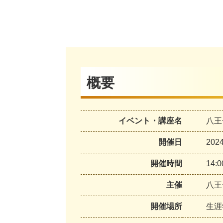
概要
イベント・講座名
八王
開催日
20
開催時間
14:0
主催
八王
開催場所
生涯