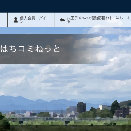
個人会員ログイ
八王子ｺﾐｭﾆﾃｨ活動応援ｻｲﾄ はちコ
ン
る
ﾄ はちコミねっと