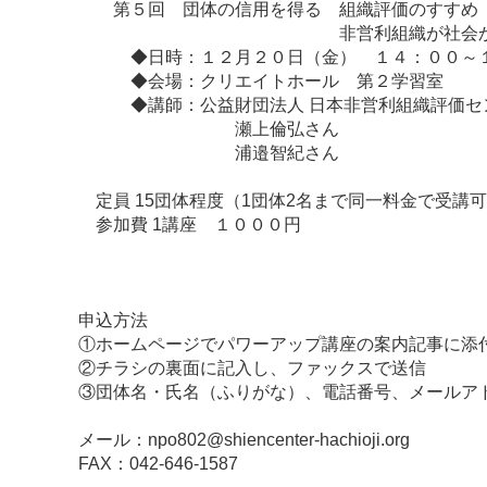
第５回 団体の信用を得る 組織評価のすすめ
非営利組織が社会から支援を
◆日時：１２月２０日（金） １４：００～
◆会場：クリエイトホール 第２学習室
◆講師：公益財団法人 日本非営利組織評価セ
瀬上倫弘さん
浦邉智紀さん
定員 15団体程度（1団体2名まで同一料金で受講
参加費 1講座 １０００円
申込方法
①ホームページでパワーアップ講座の案内記事に添
②チラシの裏面に記入し、ファックスで送信
③団体名・氏名（ふりがな）、電話番号、メールア
メール：npo802@shiencenter-hachioji.org
FAX：042-646-1587