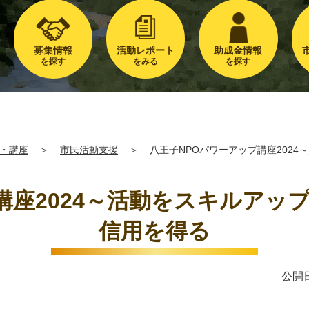
募集情報
活動レポート
助成金情報
を探す
をみる
を探す
・講座
＞
市民活動支援
＞
八王子NPOパワーアップ講座202
講座2024～活動をスキルアッ
信用を得る
公開日