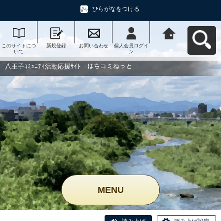
ひらがなをつける
このサイトにつ
新規登録
お問い合わせ
個人会員ログイ
八王子ｺﾐｭﾆﾃｨ活
いて
ン
動応援ｻｲﾄ はち
コミねっとへ戻
る
八王子ｺﾐｭﾆﾃｨ活動応援ｻｲﾄ はちコミねっと
MENU