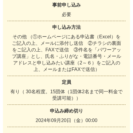
事前申し込み
必要
申し込み方法
その他 （①ホームページにある申込書（Excel）を
ご記入の上、メールに添付し送信 ②チラシの裏面
をご記入の上、FAXで送信 ③件名を「パワーアッ
プ講座」とし、氏名・ふりがな・電話番号・メール
アドレスと申し込みたい講座（2～６）をご記入の
上、メールまたはFAXで送信）
定員
有り（ 30名程度。15団体（1団体2名まで同一料金で
受講可能））
申込み締め切り
2024年09月20日（金）00:00