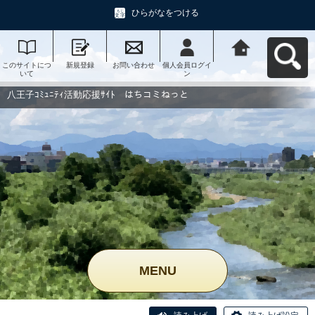
ひらがなをつける
このサイトにつ
新規登録
お問い合わせ
個人会員ログイ
八王子ｺﾐｭﾆﾃｨ活
いて
ン
動応援ｻｲﾄ はち
コミねっとへ戻
る
八王子ｺﾐｭﾆﾃｨ活動応援ｻｲﾄ はちコミねっと
MENU