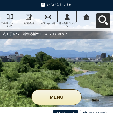
ひらがなをつける
このサイトにつ
新規登録
お問い合わせ
個人会員ログイ
八王子ｺﾐｭﾆﾃｨ活
いて
ン
動応援ｻｲﾄ はち
コミねっとへ戻
る
八王子ｺﾐｭﾆﾃｨ活動応援ｻｲﾄ はちコミねっと
MENU