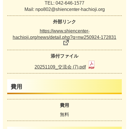
TEL: 042-646-1577
Mail: npo802@shiencenter-hachioji.org
外部リンク
https://www.shiencenter-
hachioji.org/news/detail.php?q=nw250924-172831
添付ファイル
20251109_交流会 (7).pdf
費用
費用
無料