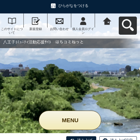
ひらがなをつける
このサイトにつ
新規登録
お問い合わせ
個人会員ログイ
八王子ｺﾐｭﾆﾃｨ活
いて
ン
動応援ｻｲﾄ はち
コミねっとへ戻
る
八王子ｺﾐｭﾆﾃｨ活動応援ｻｲﾄ はちコミねっと
MENU