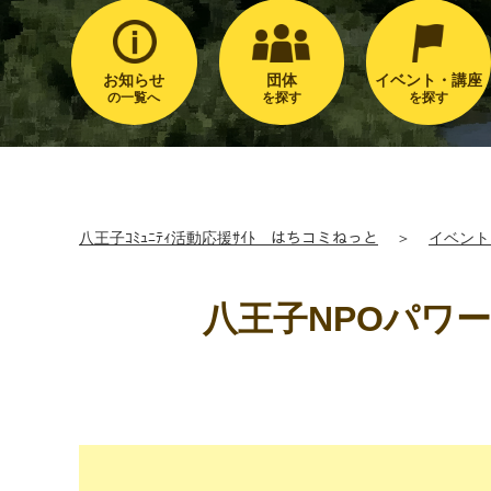
お知らせ
団体
イベント・講座
の一覧へ
を探す
を探す
八王子ｺﾐｭﾆﾃｨ活動応援ｻｲﾄ はちコミねっと
＞
イベント
八王子NPOパワー