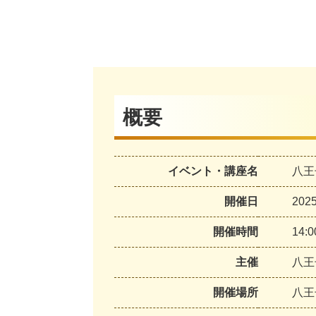
概要
イベント・講座名
八王
開催日
20
開催時間
14:0
主催
八王
開催場所
八王