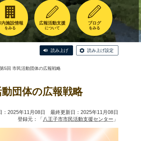
市内施設情報
広報活動支援
ブログ
をみる
について
をみる
読み上げ
読み上げ設定
 第5回 市民活動団体の広報戦略
民活動団体の広報戦略
：2025年11月08日 最終更新日：2025年11月08日
登録元：「
八王子市市民活動支援センター
」