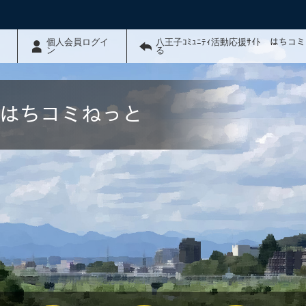
個人会員ログイ
八王子ｺﾐｭﾆﾃｨ活動応援ｻｲﾄ はちコ
ン
る
ﾄ はちコミねっと