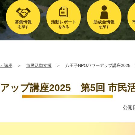
募集情報
活動レポート
助成金情報
を探す
をみる
を探す
・講座
＞
市民活動支援
＞
八王子NPOパワーアップ講座2025
アップ講座2025 第5回 市
公開日