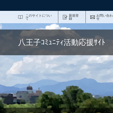
サイト内検索
このサイトについ
新規登
お問い合わ
て
録
せ
八王子ｺﾐｭﾆﾃｨ活動応援ｻｲ