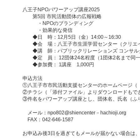
八王子NPOパワーアップ講座2025
第5回 市民活動団体の広報戦略
・NPOのブランディング
・効果的な発信
◆日 時：12月5日（金）14:00～16:30
◆会 場：八王子市生涯学習センター（クリエイト
◆講 師：パブリックリレーションズ コンサルタ
◆定 員： 12団体24名程度（1団体2名まで同
◆参加費： 1講座 1,000円
申込方法
①八王子市市民活動支援センターのホームページ（
②チラシ（「添付ファイル」よりダウンロードもで
③件名をパワーアップ講座とし、団体名、氏名（ふ
メール：npo802@shiencenter－hachioji.org
FAX：042-646-1587
お申込み後3日を過ぎてもメールが届かない場合は、お手数