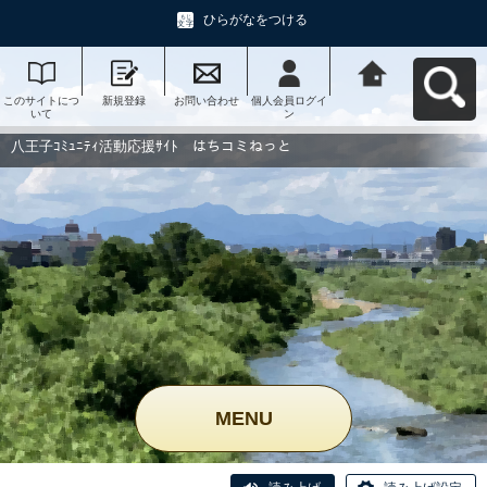
ひらがなをつける
このサイトにつ
新規登録
お問い合わせ
個人会員ログイ
八王子ｺﾐｭﾆﾃｨ活
いて
ン
動応援ｻｲﾄ はち
コミねっとへ戻
る
八王子ｺﾐｭﾆﾃｨ活動応援ｻｲﾄ はちコミねっと
MENU