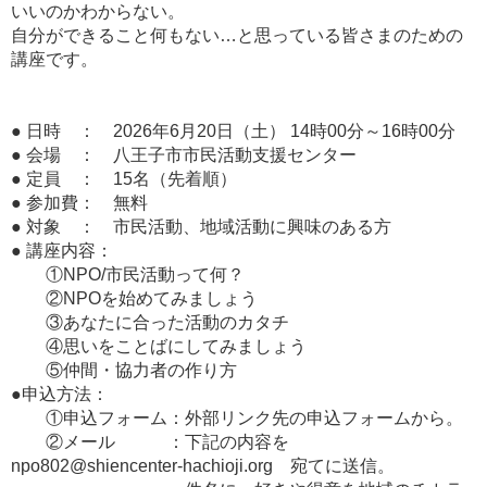
いいのかわからない。
自分ができること何もない…と思っている皆さまのための
講座です。
● 日時 ： 2026年6月20日（土） 14時00分～16時00分
● 会場 ： 八王子市市民活動支援センター
● 定員 ： 15名（先着順）
● 参加費： 無料
● 対象 ： 市民活動、地域活動に興味のある方
● 講座内容：
①NPO/市民活動って何？
②NPOを始めてみましょう
③あなたに合った活動のカタチ
④思いをことばにしてみましょう
⑤仲間・協力者の作り方
●申込方法：
①申込フォーム：外部リンク先の申込フォームから。
②メール ：下記の内容を
npo802@shiencenter-hachioji.org 宛てに送信。