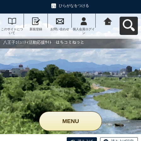
ひらがなをつける
このサイトにつ
新規登録
お問い合わせ
個人会員ログイ
八王子ｺﾐｭﾆﾃｨ活
いて
ン
動応援ｻｲﾄ はち
コミねっとへ戻
る
八王子ｺﾐｭﾆﾃｨ活動応援ｻｲﾄ はちコミねっと
MENU