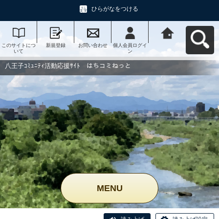
ひらがなをつける
このサイトにつ
新規登録
お問い合わせ
個人会員ログイ
八王子ｺﾐｭﾆﾃｨ活
いて
ン
動応援ｻｲﾄ はち
コミねっとへ戻
る
八王子ｺﾐｭﾆﾃｨ活動応援ｻｲﾄ はちコミねっと
MENU