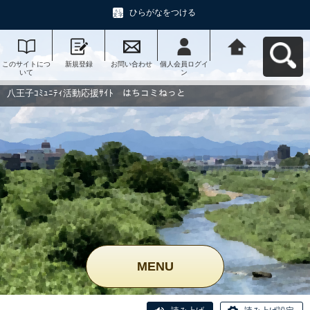
ひらがなをつける
このサイトにつ
新規登録
お問い合わせ
個人会員ログイ
八王子ｺﾐｭﾆﾃｨ活
いて
ン
動応援ｻｲﾄ はち
コミねっとへ戻
る
八王子ｺﾐｭﾆﾃｨ活動応援ｻｲﾄ はちコミねっと
MENU