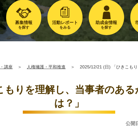
募集情報
活動レポート
助成金情報
を探す
をみる
を探す
・講座
＞
人権擁護・平和推進
＞
2025/12/21 (日) 「
) 「ひきこもりを理解し、当事者
は？」
公開日