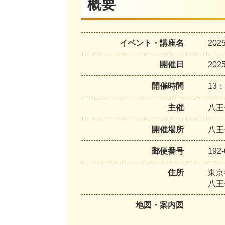
概要
イベント・講座名
20
開催日
20
開催時間
13：
主催
八王
開催場所
八王
郵便番号
192-
住所
東京
八王
地図・案内図