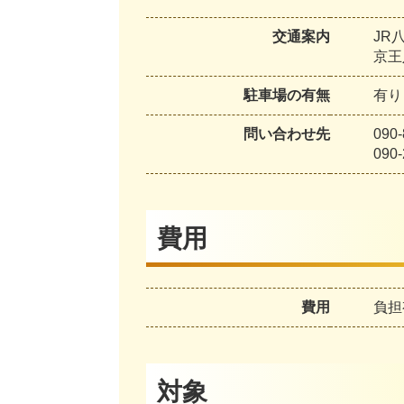
交通案内
JR
京王
駐車場の有無
有り
問い合わせ先
090
090
費用
費用
負担
対象