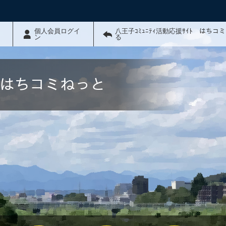
個人会員ログイ
八王子ｺﾐｭﾆﾃｨ活動応援ｻｲﾄ はちコ
ン
る
ﾄ はちコミねっと