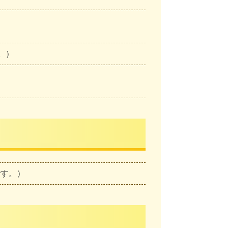
。）
です。）