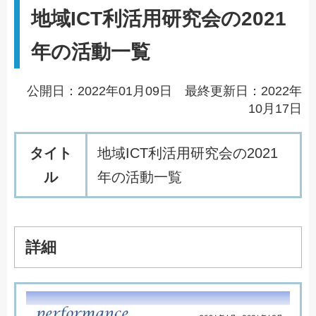
地域ICT利活用研究会の2021
年の活動一覧
公開日：2022年01月09日 最終更新日：2022年
10月17日
タイト
地
域
I
C
T
利
活
用
研
究
会
の
2
0
2
1
ル
年
の
活
動
一
覧
詳細