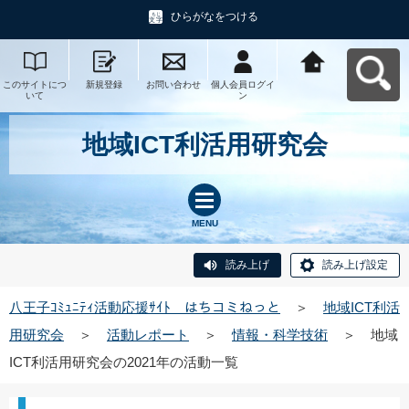
ひらがなをつける
このサイトにつ
新規登録
お問い合わせ
個人会員ログイ
八王子ｺﾐｭﾆﾃｨ活
いて
ン
動応援ｻｲﾄ はち
コミねっとへ戻
る
地域ICT利活用研究会
MENU
読み上げ
読み上げ設定
八王子ｺﾐｭﾆﾃｨ活動応援ｻｲﾄ はちコミねっと
＞
地域ICT利活
用研究会
＞
活動レポート
＞
情報・科学技術
＞
地域
ICT利活用研究会の2021年の活動一覧