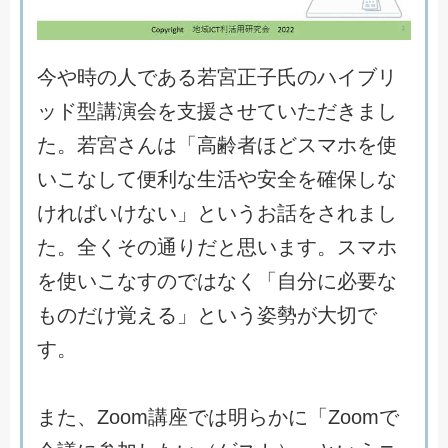
今
や
時
の
人
で
あ
る
若
宮
正
子
氏
の
ハ
イ
ブ
リ
ッ
ド
型
講
演
会
を
支
援
さ
せ
て
い
た
だ
き
ま
し
た
。
若
宮
さ
ん
は
「
高
齢
者
ほ
ど
ス
マ
ホ
を
使
い
こ
な
し
て
便
利
な
生
活
や
安
全
を
確
保
し
な
け
れ
ば
い
け
な
い
」
と
い
う
お
話
を
さ
れ
ま
し
た
。
全
く
そ
の
通
り
だ
と
思
い
ま
す
。
ス
マ
ホ
を
使
い
こ
な
す
の
で
は
な
く
「
自
分
に
必
要
な
も
の
だ
け
覚
え
る
」
と
い
う
姿
勢
が
大
切
で
す
。
ま
た
、
Z
o
o
m
講
座
で
は
明
ら
か
に
「
Z
o
o
m
で