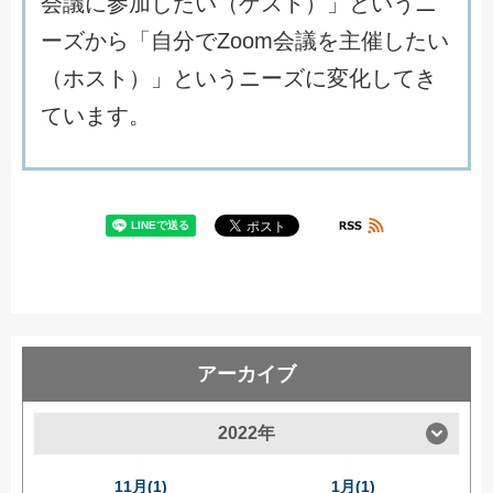
会
議
に
参
加
し
た
い
（
ゲ
ス
ト
）
」
と
い
う
ニ
ー
ズ
か
ら
「
自
分
で
Z
o
o
m
会
議
を
主
催
し
た
い
（
ホ
ス
ト
）
」
と
い
う
ニ
ー
ズ
に
変
化
し
て
き
て
い
ま
す
。
アーカイブ
2022年
11月(1)
1月(1)