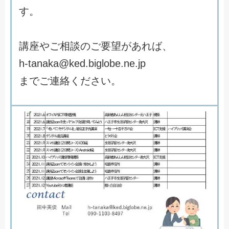
す
。
講
座
や
ご
相
談
の
ご
要
望
が
あ
れ
ば
、
h
-
t
a
n
a
k
a
@
k
e
d
.
b
i
g
l
o
b
e
.
n
e
.
j
p
ま
で
ご
連
絡
く
だ
さ
い
。