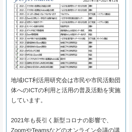
地
域
I
C
T
利
活
用
研
究
会
は
市
民
や
市
民
活
動
団
体
へ
の
I
C
T
の
利
用
と
活
用
の
普
及
活
動
を
実
施
し
て
い
ま
す
。
2
0
2
1
年
も
長
引
く
新
型
コ
ロ
ナ
の
影
響
で
、
Z
o
o
m
や
T
e
a
m
s
な
ど
の
オ
ン
ラ
イ
ン
会
議
の
講