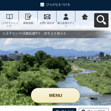
ひらがなをつける
このサイトにつ
新規登録
お問い合わせ
個人会員ログイ
八王子ｺﾐｭﾆﾃｨ活
いて
ン
動応援ｻｲﾄ はち
コミねっとへ戻
る
八王子ｺﾐｭﾆﾃｨ活動応援ｻｲﾄ はちコミねっと
MENU