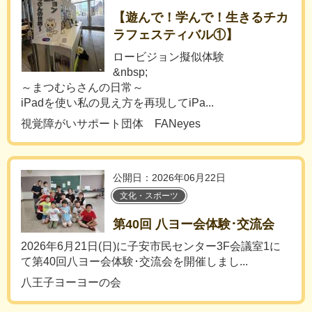
【遊んで！学んで！生きるチカ
ラフェスティバル①】
ロービジョン擬似体験
&nbsp;
～まつむらさんの日常～
iPadを使い私の見え方を再現してiPa...
視覚障がいサポート団体 FANeyes
公開日：2026年06月22日
文化・スポーツ
第40回 八ヨー会体験･交流会
2026年6月21日(日)に子安市民センター3F会議室1に
て第40回八ヨー会体験･交流会を開催しまし...
八王子ヨーヨーの会