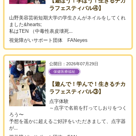
【遊ぼう！学ぼう！生きるチカ
ラフェスティバル④】
山野美容芸術短期大学の学生さんがネイルをしてくれ
ました&hearts;
私はTEN （中毒性表皮壊死...
視覚障がいサポート団体 FANeyes
公開日：2026年07月29日
保健医療福祉
【遊んで！学んで！生きるチカ
ラフェスティバル③】
点字体験
～点字で名前を打ってしおりをつく
ろう〜
予想を遥かに超えるご好評をいただきまして、点字器
が...