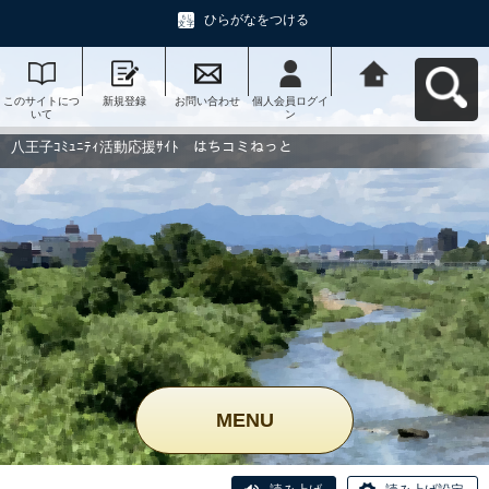
ひらがなをつける
このサイトにつ
新規登録
お問い合わせ
個人会員ログイ
八王子ｺﾐｭﾆﾃｨ活
いて
ン
動応援ｻｲﾄ はち
コミねっとへ戻
る
八王子ｺﾐｭﾆﾃｨ活動応援ｻｲﾄ はちコミねっと
MENU