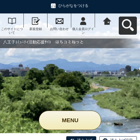
ひらがなをつける
このサイトにつ
新規登録
お問い合わせ
個人会員ログイ
八王子ｺﾐｭﾆﾃｨ活
いて
ン
動応援ｻｲﾄ はち
コミねっとへ戻
る
八王子ｺﾐｭﾆﾃｨ活動応援ｻｲﾄ はちコミねっと
MENU