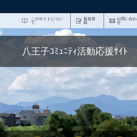
サイト内検索
このサイトについ
新規登
お問い合わ
て
録
せ
八王子ｺﾐｭﾆﾃｨ活動応援ｻｲ