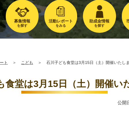
募集情報
活動レポート
助成金情報
を探す
をみる
を探す
ート
＞
こども
＞
石川子ども食堂は3月15日（土）開催いたし
も食堂は3月15日（土）開催い
公開日