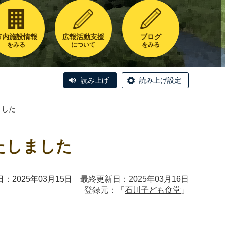
市内施設情報
広報活動支援
ブログ
をみる
について
をみる
読み上げ
読み上げ設定
ました
たしました
：2025年03月15日 最終更新日：2025年03月16日
登録元：「
石川子ども食堂
」