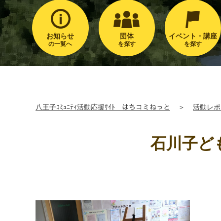
お知らせ
団体
イベント・講座
の一覧へ
を探す
を探す
八王子ｺﾐｭﾆﾃｨ活動応援ｻｲﾄ はちコミねっと
＞
活動レポ
石川子ど