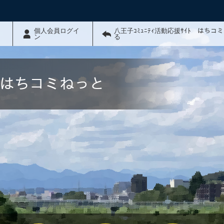
個人会員ログイ
八王子ｺﾐｭﾆﾃｨ活動応援ｻｲﾄ はちコ
ン
る
ﾄ はちコミねっと