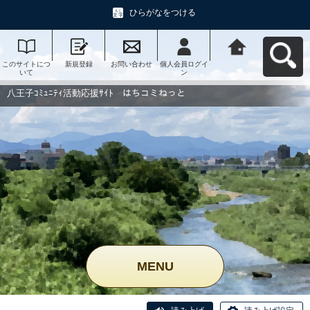
ひらがなをつける
このサイトにつ
新規登録
お問い合わせ
個人会員ログイ
八王子ｺﾐｭﾆﾃｨ活
いて
ン
動応援ｻｲﾄ はち
コミねっとへ戻
る
八王子ｺﾐｭﾆﾃｨ活動応援ｻｲﾄ はちコミねっと
MENU