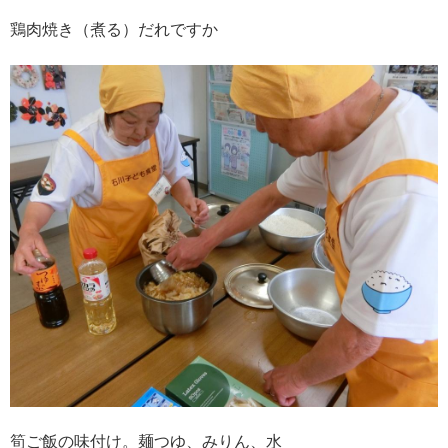
鶏肉焼き（煮る）だれですか
筍ご飯の味付け。麺つゆ、みりん、水