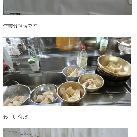
作業分担表です
わ～い筍だ