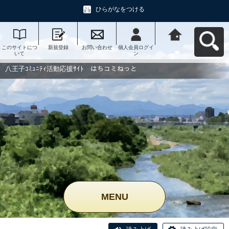
ひらがなをつける
このサイトにつ
新規登録
お問い合わせ
個人会員ログイ
八王子ｺﾐｭﾆﾃｨ活
いて
ン
動応援ｻｲﾄ はち
コミねっとへ戻
る
八王子ｺﾐｭﾆﾃｨ活動応援ｻｲﾄ はちコミねっと
MENU