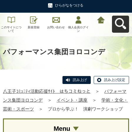
ひらがなをつける
このサイトにつ
新規登録
お問い合わせ
個人会員ログイ
八王子ｺﾐｭﾆﾃｨ活
いて
ン
動応援ｻｲﾄ はち
コミねっとへ戻
る
パフォーマンス集団ヨロコンデ
読み上げ
読み上げ設定
八王子ｺﾐｭﾆﾃｨ活動応援ｻｲﾄ はちコミねっと
＞
パフォーマ
ンス集団ヨロコンデ
＞
イベント・講座
＞
学術・文化・
芸術・スポーツ
＞
プロから学ぶ！ 演劇ワークショップ
Menu