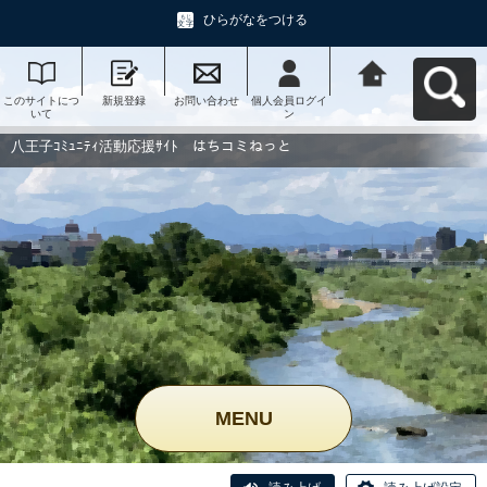
ひらがなをつける
このサイトにつ
新規登録
お問い合わせ
個人会員ログイ
八王子ｺﾐｭﾆﾃｨ活
いて
ン
動応援ｻｲﾄ はち
コミねっとへ戻
る
八王子ｺﾐｭﾆﾃｨ活動応援ｻｲﾄ はちコミねっと
MENU