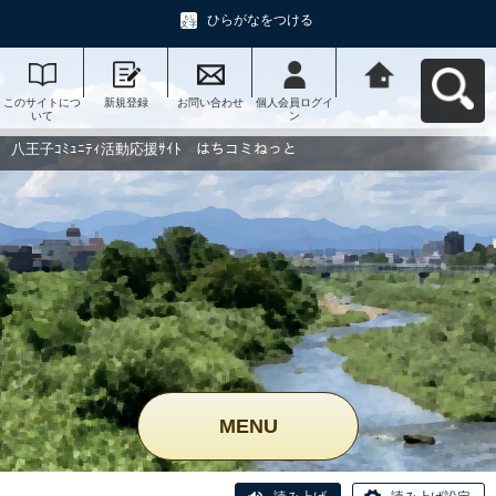
ひらがなをつける
このサイトにつ
新規登録
お問い合わせ
個人会員ログイ
八王子ｺﾐｭﾆﾃｨ活
いて
ン
動応援ｻｲﾄ はち
コミねっとへ戻
る
八王子ｺﾐｭﾆﾃｨ活動応援ｻｲﾄ はちコミねっと
MENU