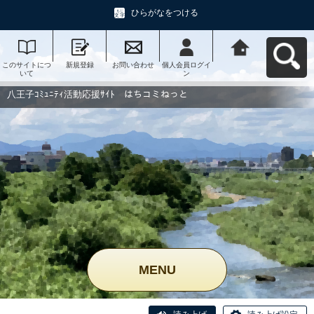
ひらがなをつける
このサイトにつ
新規登録
お問い合わせ
個人会員ログイ
八王子ｺﾐｭﾆﾃｨ活
いて
ン
動応援ｻｲﾄ はち
コミねっとへ戻
る
八王子ｺﾐｭﾆﾃｨ活動応援ｻｲﾄ はちコミねっと
MENU