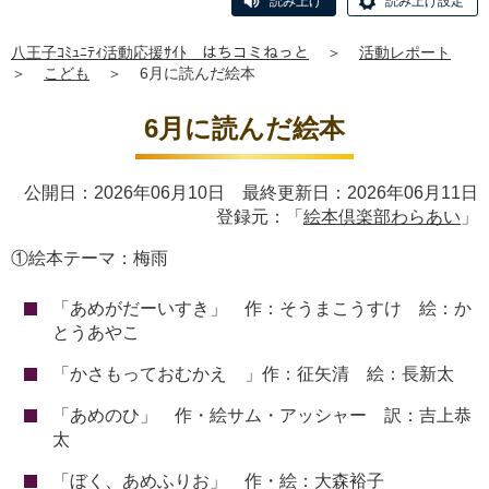
読み上げ
読み上げ設定
八王子ｺﾐｭﾆﾃｨ活動応援ｻｲﾄ はちコミねっと
＞
活動レポート
＞
こども
＞
6月に読んだ絵本
6月に読んだ絵本
公開日：2026年06月10日 最終更新日：2026年06月11日
登録元：「
絵本倶楽部わらあい
」
①絵本テーマ：梅雨
「あめがだーいすき」 作：そうまこうすけ 絵：か
とうあやこ
「かさもっておむかえ 」作：征矢清 絵：長新太
「あめのひ」 作・絵サム・アッシャー 訳：吉上恭
太
「ぼく、あめふりお」 作・絵：大森裕子