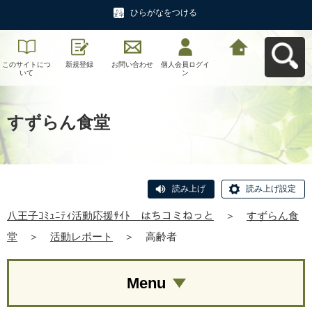
ひらがなをつける
このサイトにつ
新規登録
お問い合わせ
個人会員ログイ
八王子ｺﾐｭﾆﾃｨ活
いて
ン
動応援ｻｲﾄ はち
コミねっとへ戻
る
すずらん食堂
読み上げ
読み上げ設定
八王子ｺﾐｭﾆﾃｨ活動応援ｻｲﾄ はちコミねっと
＞
すずらん食
堂
＞
活動レポート
＞
高齢者
Menu