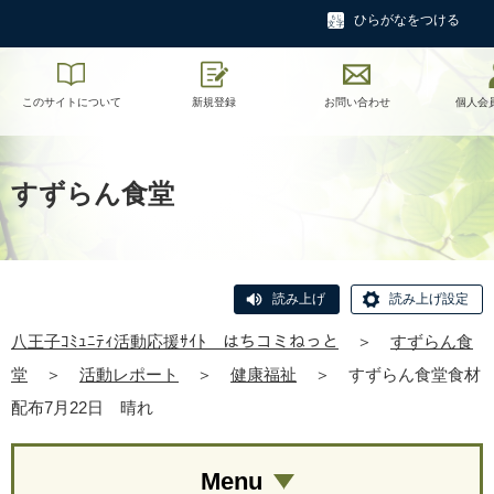
ひらがなをつける
このサイトについて
新規登録
お問い合わせ
個人会
すずらん食堂
読み上げ
読み上げ設定
八王子ｺﾐｭﾆﾃｨ活動応援ｻｲﾄ はちコミねっと
＞
すずらん食
堂
＞
活動レポート
＞
健康福祉
＞
すずらん食堂食材
配布7月22日 晴れ
Menu