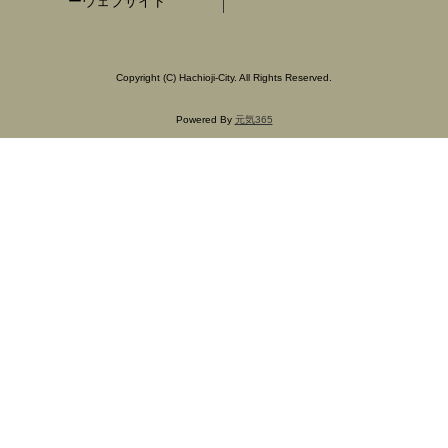
ーウェブサイト
Copyright
(C)
Hachioji-City. All Rights Reserved.
Powered By
元気365