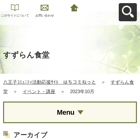
このサイトについて
お問い合わせ
八王子ｺﾐｭﾆﾃｨ活動応
援ｻｲﾄ はちコミねっ
とへ戻る
すずらん食堂
八王子ｺﾐｭﾆﾃｨ活動応援ｻｲﾄ はちコミねっと
＞
すずらん食
堂
＞
イベント・講座
＞
2023年10月
Menu
アーカイブ