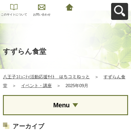
このサイトについて
お問い合わせ
八王子ｺﾐｭﾆﾃｨ活動応
援ｻｲﾄ はちコミねっ
とへ戻る
すずらん食堂
八王子ｺﾐｭﾆﾃｨ活動応援ｻｲﾄ はちコミねっと
＞
すずらん食
堂
＞
イベント・講座
＞
2025年09月
Menu
アーカイブ