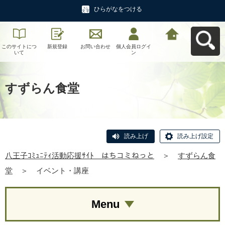
ひらがなをつける
このサイトにつ
新規登録
お問い合わせ
個人会員ログイ
八王子ｺﾐｭﾆﾃｨ活
いて
ン
動応援ｻｲﾄ はち
コミねっとへ戻
る
すずらん食堂
読み上げ
読み上げ設定
八王子ｺﾐｭﾆﾃｨ活動応援ｻｲﾄ はちコミねっと
＞
すずらん食
堂
＞
イベント・講座
Menu