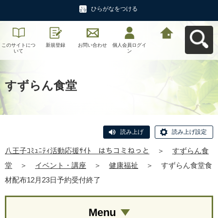
ひらがなをつける
このサイトにつ
新規登録
お問い合わせ
個人会員ログイ
八王子ｺﾐｭﾆﾃｨ活
いて
ン
動応援ｻｲﾄ はち
コミねっとへ戻
る
すずらん食堂
読み上げ
読み上げ設定
八王子ｺﾐｭﾆﾃｨ活動応援ｻｲﾄ はちコミねっと
＞
すずらん食
堂
＞
イベント・講座
＞
健康福祉
＞
すずらん食堂食
材配布12月23日予約受付終了
Menu