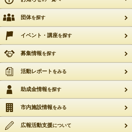
読み上げ
読み上げ設定
八王子ｺﾐｭﾆﾃｨ活動応援ｻｲﾄ はちコミねっと
＞
活動レポート
団体
を探す
＞
健康福祉
＞
すずらん食堂食材配布11月22日 晴天
すずらん食堂食材配布11月22日 晴天
イベント・講座
を探す
公開日：2025年11月23日 最終更新日：2025年11月23日
募集情報
を探す
登録元：「
すずらん食堂
」
すずらん食堂
活動レポート
をみる
開催
助成金情報
を探す
食料配布会
市内施設情報
をみる
青空の下、開催時刻よりも早く子ども達が元気に来てくれま
広報活動支援
について
地域の小学校では学芸会が有り、いつもどこかの学校の行事