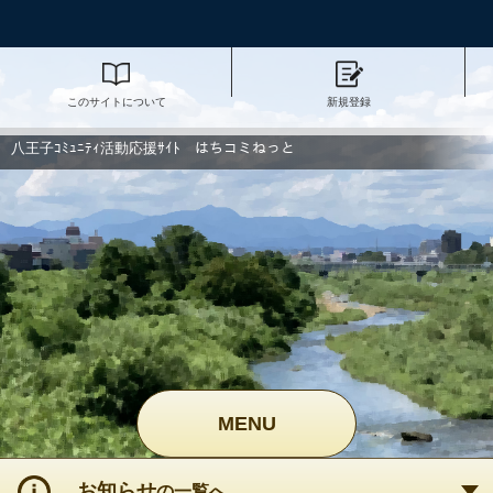
このサイトについて
新規登録
八王子ｺﾐｭﾆﾃｨ活動応援ｻｲﾄ はちコミねっと
MENU
お知らせ
の一覧へ