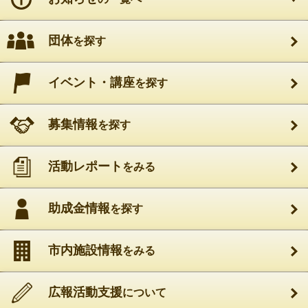
読み上げ
読み上げ設定
八王子ｺﾐｭﾆﾃｨ活動応援ｻｲﾄ はちコミねっと
＞
活動レポート
団体
を探す
＞
健康福祉
＞
すずらん食堂食材配布1月24日 晴天
すずらん食堂食材配布1月24日 晴天
イベント・講座
を探す
公開日：2026年01月25日 最終更新日：2026年01月25日
募集情報
を探す
登録元：「
すずらん食堂
」
すずらん食堂
活動レポート
をみる
開催
助成金情報
を探す
食料配布会
市内施設情報
をみる
寒い中、子ども達が元気に来てくれました
。
広報活動支援
について
1校の小学校は参観日でした。