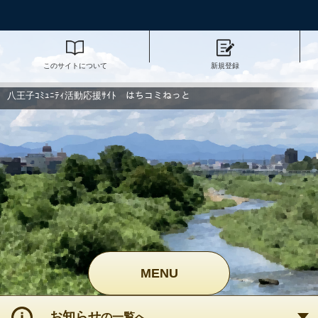
このサイトについて
新規登録
八王子ｺﾐｭﾆﾃｨ活動応援ｻｲﾄ はちコミねっと
MENU
お知らせ
の一覧へ