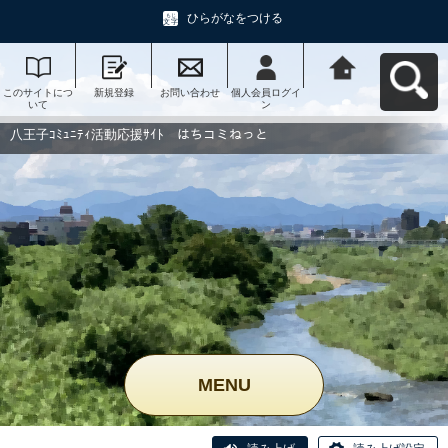
ひらがなをつける
このサイトにつ
新規登録
お問い合わせ
個人会員ログイ
八王子ｺﾐｭﾆﾃｨ活
いて
ン
動応援ｻｲﾄ はち
コミねっとへ戻
る
八王子ｺﾐｭﾆﾃｨ活動応援ｻｲﾄ はちコミねっと
MENU