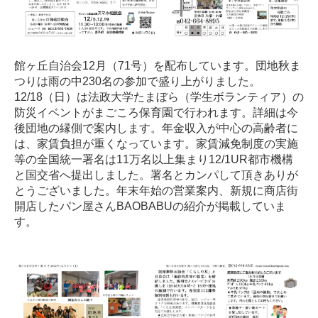
館ヶ丘自治会12月（71号）を配布しています。団地秋ま
つりは雨の中230名の参加で盛り上がりました。
12/18（日）は法政大学たまぼら（学生ボランティア）の
防災イベントがまごころ保育園で行われます。詳細は今
後団地の縁側で案内します。年金収入が中心の高齢者に
は、家賃負担が重くなっています。家賃減免制度の実施
等の全国統一署名は11万名以上集まり12/1UR都市機構
と国交省へ提出しました。署名とカンパして頂きありが
とうございました。年末年始の営業案内、新規に商店街
開店したパン屋さんBAOBABUの紹介が掲載していま
す。