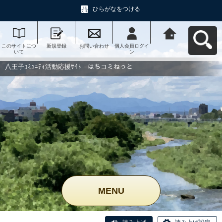
ひらがなをつける
このサイトにつ
新規登録
お問い合わせ
個人会員ログイ
八王子ｺﾐｭﾆﾃｨ活
いて
ン
動応援ｻｲﾄ はち
コミねっとへ戻
る
八王子ｺﾐｭﾆﾃｨ活動応援ｻｲﾄ はちコミねっと
MENU