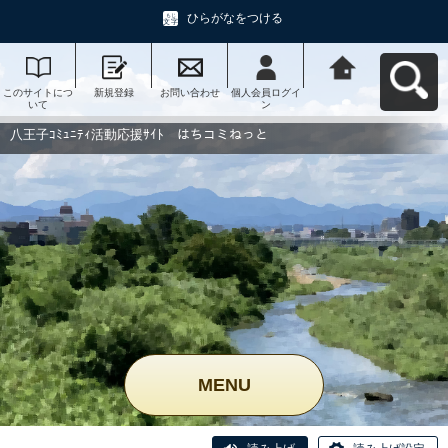
ひらがなをつける
このサイトにつ
新規登録
お問い合わせ
個人会員ログイ
八王子ｺﾐｭﾆﾃｨ活
いて
ン
動応援ｻｲﾄ はち
コミねっとへ戻
る
八王子ｺﾐｭﾆﾃｨ活動応援ｻｲﾄ はちコミねっと
MENU