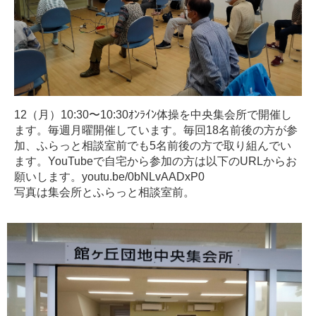
12（月）10:30〜10:30ｵﾝﾗｲﾝ体操を中央集会所で開催し
ます。毎週月曜開催しています。毎回18名前後の方が参
加、ふらっと相談室前でも5名前後の方で取り組んでい
ます。YouTubeで自宅から参加の方は以下のURLからお
願いします。youtu.be/0bNLvAADxP0
写真は集会所とふらっと相談室前。