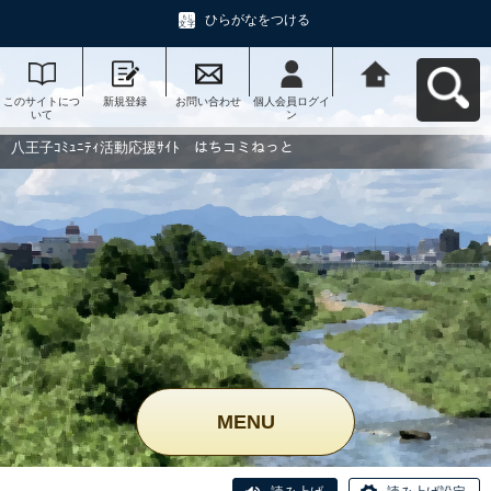
ひらがなをつける
このサイトにつ
新規登録
お問い合わせ
個人会員ログイ
八王子ｺﾐｭﾆﾃｨ活
いて
ン
動応援ｻｲﾄ はち
コミねっとへ戻
る
八王子ｺﾐｭﾆﾃｨ活動応援ｻｲﾄ はちコミねっと
MENU