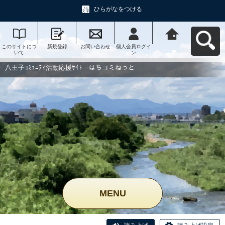
ひらがなをつける
このサイトにつ
新規登録
お問い合わせ
個人会員ログイ
八王子ｺﾐｭﾆﾃｨ活
いて
ン
動応援ｻｲﾄ はち
コミねっとへ戻
る
八王子ｺﾐｭﾆﾃｨ活動応援ｻｲﾄ はちコミねっと
MENU