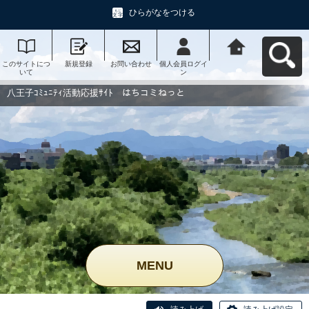
ひらがなをつける
このサイトにつ
新規登録
お問い合わせ
個人会員ログイ
八王子ｺﾐｭﾆﾃｨ活
いて
ン
動応援ｻｲﾄ はち
コミねっとへ戻
る
八王子ｺﾐｭﾆﾃｨ活動応援ｻｲﾄ はちコミねっと
MENU