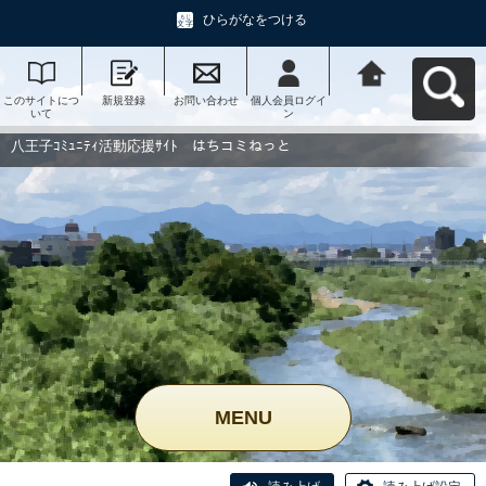
ひらがなをつける
このサイトにつ
新規登録
お問い合わせ
個人会員ログイ
八王子ｺﾐｭﾆﾃｨ活
いて
ン
動応援ｻｲﾄ はち
コミねっとへ戻
る
八王子ｺﾐｭﾆﾃｨ活動応援ｻｲﾄ はちコミねっと
MENU