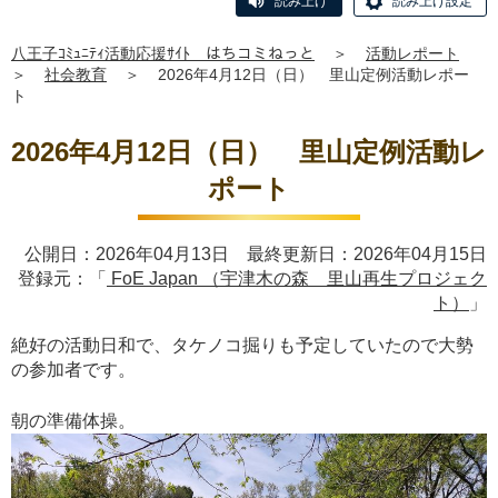
読み上げ
読み上げ設定
八王子ｺﾐｭﾆﾃｨ活動応援ｻｲﾄ はちコミねっと
＞
活動レポート
＞
社会教育
＞
2026年4月12日（日） 里山定例活動レポー
ト
2026年4月12日（日） 里山定例活動レ
ポート
公開日：2026年04月13日 最終更新日：2026年04月15日
登録元：「
FoE Japan （宇津木の森 里山再生プロジェク
ト）
」
絶好の活動日和で、タケノコ掘りも予定していたので大勢
の参加者です。
朝の準備体操。