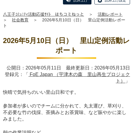
読み上げ
読み上げ設定
八王子ｺﾐｭﾆﾃｨ活動応援ｻｲﾄ はちコミねっと
＞
活動レポート
＞
社会教育
＞
2026年5月10日（日） 里山定例活動レポー
ト
2026年5月10日（日） 里山定例活動レ
ポート
公開日：2026年05月11日 最終更新日：2026年05月13日
登録元：「
FoE Japan （宇津木の森 里山再生プロジェク
ト）
」
快晴で気持ちのいい里山日和です。
参加者が多いのでチームに分かれて、丸太運び、草刈り、
不必要な竹の伐採、茶摘みとお茶賞味、など賑やかに楽し
みました。
朝の作業説明など。