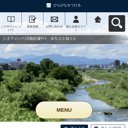
ひらがなをつける
このサイトにつ
新規登録
お問い合わせ
個人会員ログイ
八王子ｺﾐｭﾆﾃｨ活
いて
ン
動応援ｻｲﾄ はち
コミねっとへ戻
る
八王子ｺﾐｭﾆﾃｨ活動応援ｻｲﾄ はちコミねっと
MENU